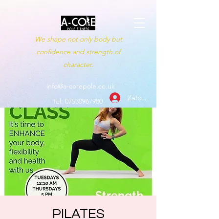
We shape not only body but
confidence and strength of
character.
info@a-corepole.co.uk
Zaloguj się
Tel:
07530967900
PILATES