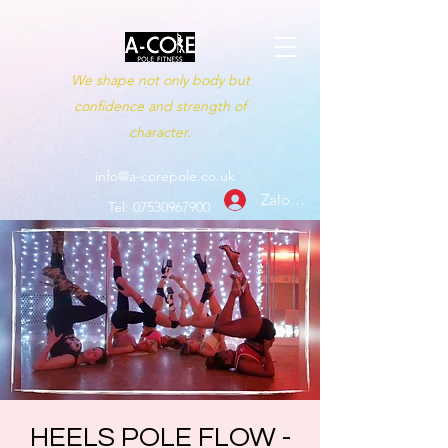
We shape not only body but
confidence and strength of
character.
info@a-corepole.co.uk
Zaloguj się
Tel:
07530967900
HEELS POLE FLOW -