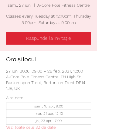
sâm., 27 iun.
  |  
A-Core Pole Fitness Centre
Classes every Tuesday at 12:10pm; Thursday
5:00pm; Saturday at 9:00am
Răspunde la invitație
Ora și locul
27 iun. 2026, 09:00 – 26 feb. 2027, 10:00
A-Core Pole Fitness Centre, 171 High St,
Burton upon Trent, Burton-on-Trent DE14
1JE, UK
Alte date
sâm., 18 apr., 9:00
mar., 21 apr., 12:10
joi, 23 apr., 17:00
Vezi toate cele 32 de date