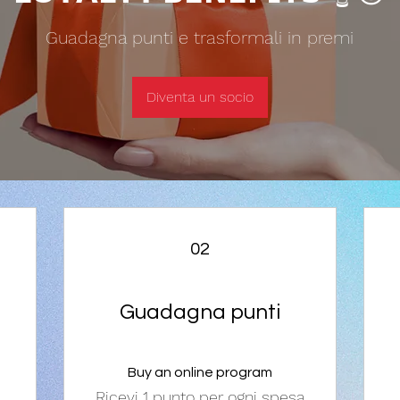
Guadagna punti e trasformali in premi
Diventa un socio
02
Guadagna punti
Buy an online program
Ricevi 1 punto per ogni spesa