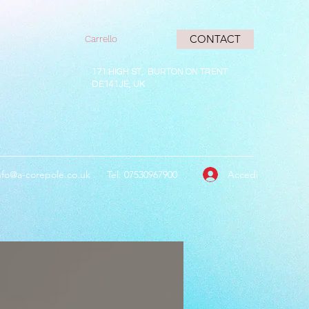
CONTACT
Carrello
171 HIGH ST, BURTON ON TRENT
DE141JE, UK
Accedi
nfo@a-corepole.co.uk
Tel: 07530967900