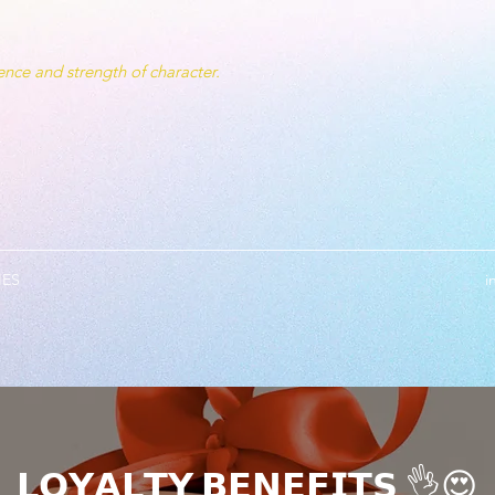
nce and strength of character.
IES
i
𝗟𝗢𝗬𝗔𝗟𝗧𝗬 𝗕𝗘𝗡𝗘𝗙𝗜𝗧𝗦 👌😍