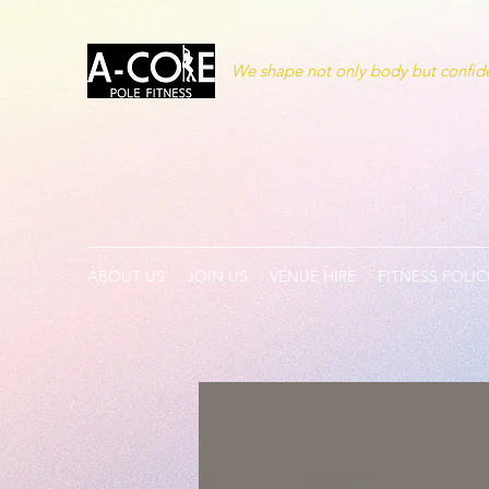
We shape not only body but confide
ABOUT US
JOIN US
VENUE HIRE
FITNESS POLIC