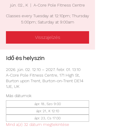
jún. 02., K
  |  
A-Core Pole Fitness Centre
Classes every Tuesday at 12:10pm; Thursday
5:00pm; Saturday at 9:00am
Visszajelzés
Idő és helyszín
2026. jún. 02. 12:10 – 2027. febr. 01. 13:10
A-Core Pole Fitness Centre, 171 High St,
Burton upon Trent, Burton-on-Trent DE14
1JE, UK
Más dátumok
ápr. 18., Szo 9:00
ápr. 21., K 12:10
ápr. 23., Cs 17:00
Mind a(z) 32 dátum megtekintése